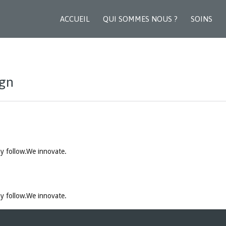
ACCUEIL
QUI SOMMES NOUS ?
SOINS
gn
y follow.We innovate.
y follow.We innovate.